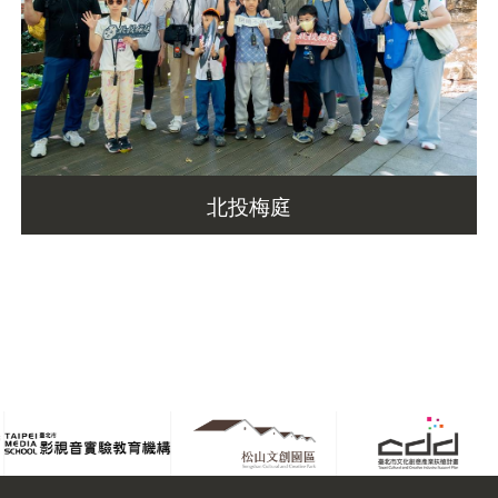
北投梅庭
臺北市影視音實驗教育機構
松山文創園區
臺北市文化創意產業